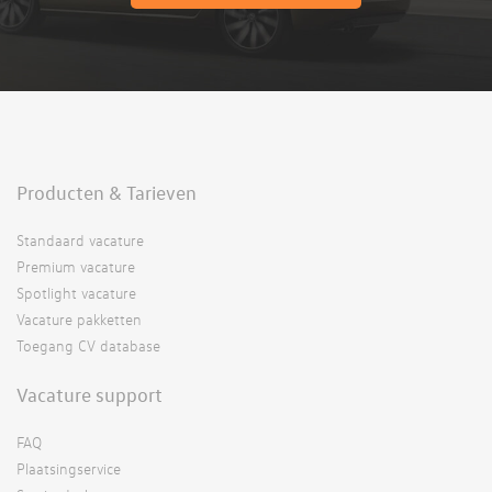
Producten & Tarieven
Standaard vacature
Premium vacature
Spotlight vacature
Vacature pakketten
Toegang CV database
Vacature support
FAQ
Plaatsingservice