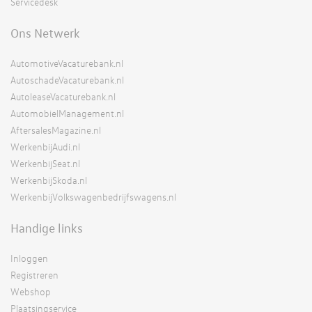
Servicedesk
Ons Netwerk
AutomotiveVacaturebank.nl
AutoschadeVacaturebank.nl
AutoleaseVacaturebank.nl
AutomobielManagement.nl
AftersalesMagazine.nl
WerkenbijAudi.nl
WerkenbijSeat.nl
WerkenbijSkoda.nl
WerkenbijVolkswagenbedrijfswagens.nl
Handige links
Inloggen
Registreren
Webshop
Plaatsingservice