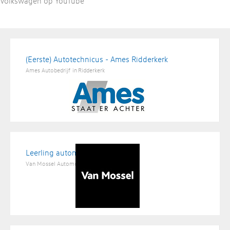
Volkswagen op YouTube
(Eerste) Autotechnicus - Ames Ridderkerk
Ames Autobedrijf
in
Ridderkerk
Leerling automonteur
Van Mossel Automotive Groep
in
Hapert