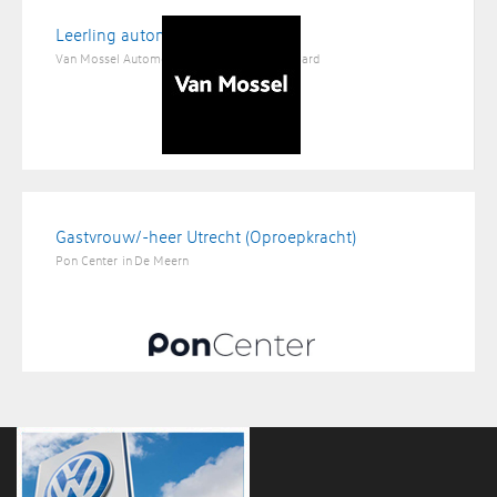
Leerling automonteur
Van Mossel Automotive Groep
in
Valkenswaard
Gastvrouw/-heer Utrecht (Oproepkracht)
Pon Center
in
De Meern