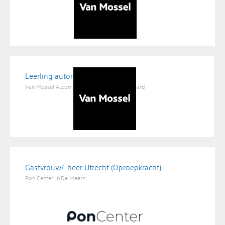
Leerling automonteur
Van Mossel Automotive Groep
in
Valkenswaard
Gastvrouw/-heer Utrecht (Oproepkracht)
Pon Center
in
De Meern