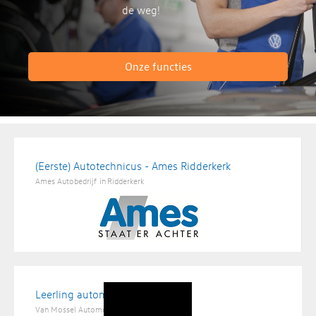
de weg!
Onze functies
(Eerste) Autotechnicus - Ames Ridderkerk
Ames Autobedrijf
in
Ridderkerk
Leerling automonteur
Van Mossel Automotive Groep
in
Hapert