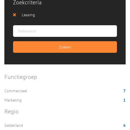
Zoekcriteria
Leasing
Functiegroep
Commercieel
7
Marketing
1
Regio
Gelderland
4