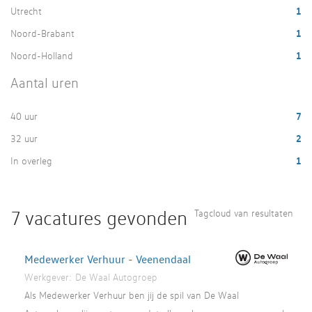
Utrecht
1
Noord-Brabant
1
Noord-Holland
1
Aantal uren
40 uur
7
32 uur
2
In overleg
1
7 vacatures gevonden
Tagcloud van resultaten
Medewerker Verhuur - Veenendaal
Werkgever:
De Waal Autogroep
Als Medewerker Verhuur ben jij de spil van De Waal