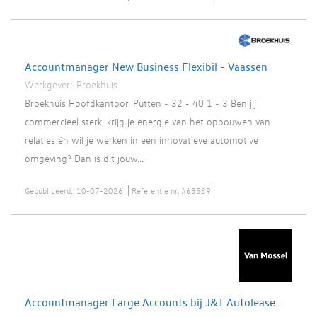
Accountmanager New Business Flexibil - Vaassen
Werkgever:
Broekhuis
Broekhuis Hoofdkantoor, Putten - 32 - 40 1 - 3 Ben jij
commercieel sterk, krijg je energie van het opbouwen van
relaties én wil je werken in een innovatieve automotive
omgeving? Dan is dit jouw...
Gepubliceerd:
10-07-2026
Referentie nr:
#63539
Accountmanager Large Accounts bij J&T Autolease