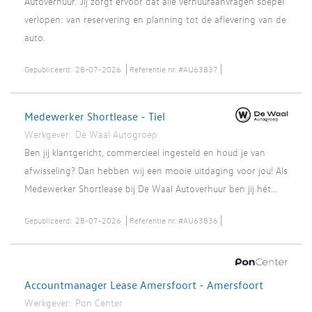
Autoverhuur. Jij zorgt ervoor dat alle verhuuraanvragen soepel
verlopen: van reservering en planning tot de aflevering van de
auto.
Gepubliceerd:
28-07-2026
Referentie nr:
#AU63837
Medewerker Shortlease - Tiel
Werkgever:
De Waal Autogroep
Ben jij klantgericht, commercieel ingesteld en houd je van
afwisseling? Dan hebben wij een mooie uitdaging voor jou! Als
Medewerker Shortlease bij De Waal Autoverhuur ben jij hét...
Gepubliceerd:
28-07-2026
Referentie nr:
#AU63836
Accountmanager Lease Amersfoort - Amersfoort
Werkgever:
Pon Center