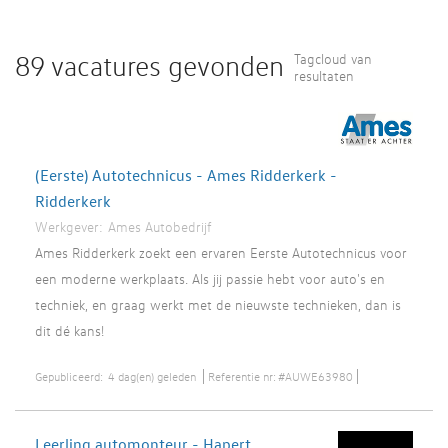
89 vacatures gevonden
Tagcloud van
resultaten
(Eerste) Autotechnicus - Ames Ridderkerk -
Ridderkerk
Werkgever:
Ames Autobedrijf
Ames Ridderkerk zoekt een ervaren Eerste Autotechnicus voor
een moderne werkplaats. Als jij passie hebt voor auto's en
techniek, en graag werkt met de nieuwste technieken, dan is
dit dé kans!
Gepubliceerd:
4 dag(en) geleden
Referentie nr:
#AUWE63980
Leerling automonteur - Hapert