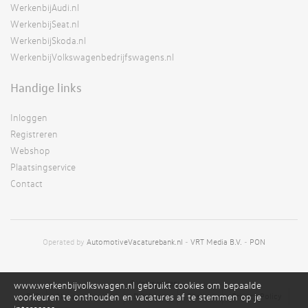
WerkenbijAudi.nl
WerkenbijSeat.nl
WerkenbijSkoda.nl
WerkenbijVolkswagenbedrijfswagens.nl
Handige links
Inloggen
Registreren
Webshop
Plaatsingservice
Contact
Operated by
AutomotiveVacaturebank.nl
-
VRT Media B.V.
-
PON
©Volkswagen;
www.werkenbijvolkswagen.nl gebruikt cookies om bepaalde
voorkeuren te onthouden en vacatures af te stemmen op je
RSS
Alg. voorwaarden
Disclaimer
Sitemap
Privacy Policy