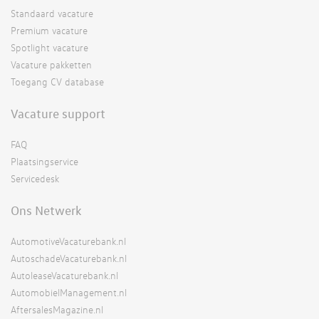
Standaard vacature
Premium vacature
Spotlight vacature
Vacature pakketten
Toegang CV database
Vacature support
FAQ
Plaatsingservice
Servicedesk
Ons Netwerk
AutomotiveVacaturebank.nl
AutoschadeVacaturebank.nl
AutoleaseVacaturebank.nl
AutomobielManagement.nl
AftersalesMagazine.nl