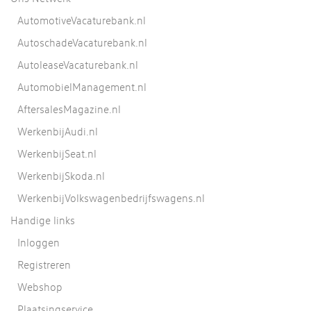
AutomotiveVacaturebank.nl
AutoschadeVacaturebank.nl
AutoleaseVacaturebank.nl
AutomobielManagement.nl
AftersalesMagazine.nl
WerkenbijAudi.nl
WerkenbijSeat.nl
WerkenbijSkoda.nl
WerkenbijVolkswagenbedrijfswagens.nl
Handige links
Inloggen
Registreren
Webshop
Plaatsingservice