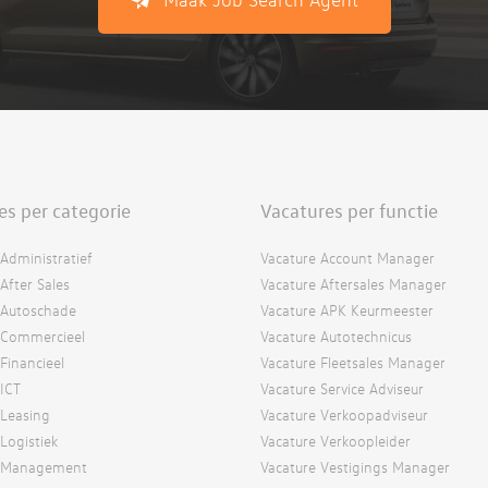
es per categorie
Vacatures per functie
Administratief
Vacature Account Manager
After Sales
Vacature Aftersales Manager
 Autoschade
Vacature APK Keurmeester
 Commercieel
Vacature Autotechnicus
Financieel
Vacature Fleetsales Manager
 ICT
Vacature Service Adviseur
 Leasing
Vacature Verkoopadviseur
Logistiek
Vacature Verkoopleider
s Management
Vacature Vestigings Manager