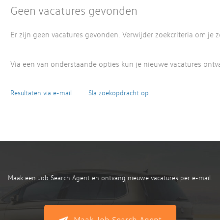
Geen vacatures gevonden
Er zijn geen vacatures gevonden. Verwijder zoekcriteria om je
Via een van onderstaande opties kun je nieuwe vacatures ont
Resultaten via e-mail
Sla zoekopdracht op
Maak een Job Search Agent en ontvang nieuwe vacatures per e-mail.
Maak Job Search Agent