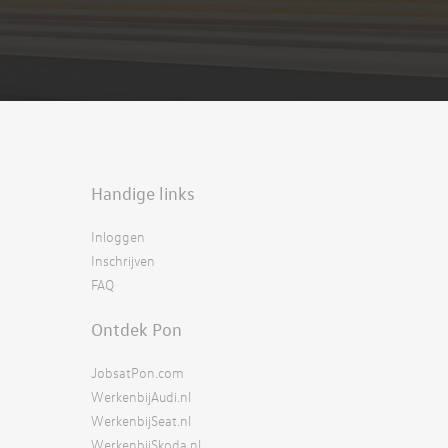
Handige links
Inloggen
Inschrijven
FAQ
Ontdek Pon
JobsatPon.com
WerkenbijAudi.nl
WerkenbijSeat.nl
WerkenbijSkoda.nl