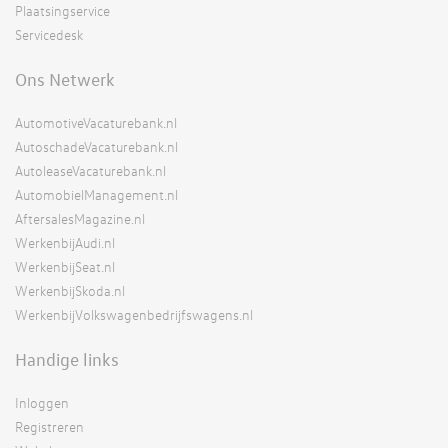
Plaatsingservice
Servicedesk
Ons Netwerk
AutomotiveVacaturebank.nl
AutoschadeVacaturebank.nl
AutoleaseVacaturebank.nl
AutomobielManagement.nl
AftersalesMagazine.nl
WerkenbijAudi.nl
WerkenbijSeat.nl
WerkenbijSkoda.nl
WerkenbijVolkswagenbedrijfswagens.nl
Handige links
Inloggen
Registreren