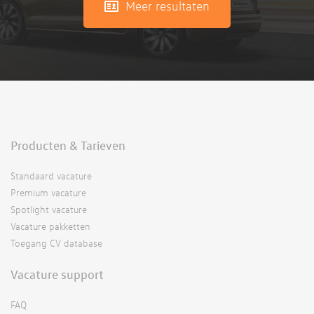
Meer resultaten
Producten & Tarieven
Standaard vacature
Premium vacature
Spotlight vacature
Vacature pakketten
Toegang CV database
Vacature support
FAQ