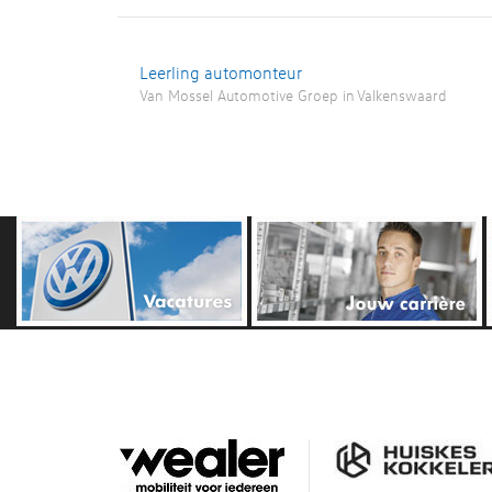
Leerling automonteur
Van Mossel Automotive Groep
in
Valkenswaard