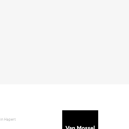
in
Hapert