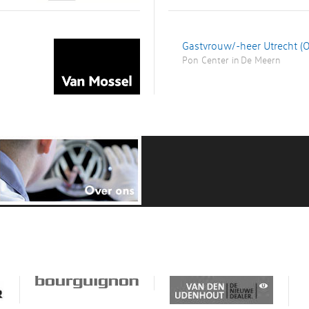
Gastvrouw/-heer Utrecht (
Pon Center
in
De Meern