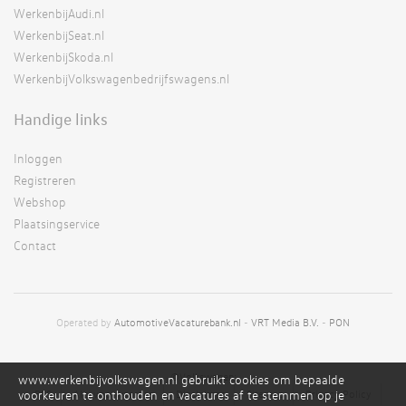
WerkenbijAudi.nl
WerkenbijSeat.nl
WerkenbijSkoda.nl
WerkenbijVolkswagenbedrijfswagens.nl
Handige links
Inloggen
Registreren
Webshop
Plaatsingservice
Contact
Operated by
AutomotiveVacaturebank.nl
-
VRT Media B.V.
-
PON
©Volkswagen;
www.werkenbijvolkswagen.nl gebruikt cookies om bepaalde
voorkeuren te onthouden en vacatures af te stemmen op je
RSS
Alg. voorwaarden
Disclaimer
Sitemap
Privacy Policy