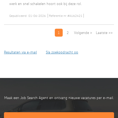
werk en snel schakelen hoort ook bij deze rol.
Gepubliceerd:
01-06-2026
Referentie nr:
#AU62421
1
2
Volgende >
Laatste >>
Resultaten via e-mail
Sla zoekopdracht op
Maak een Job Search Agent en ontvang nieuwe vacatures per e-mail.