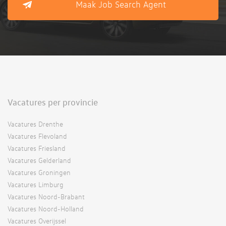
Maak Job Search Agent
Vacatures per provincie
Vacatures Drenthe
Vacatures Flevoland
Vacatures Friesland
Vacatures Gelderland
Vacatures Groningen
Vacatures Limburg
Vacatures Noord-Brabant
Vacatures Noord-Holland
Vacatures Overijssel