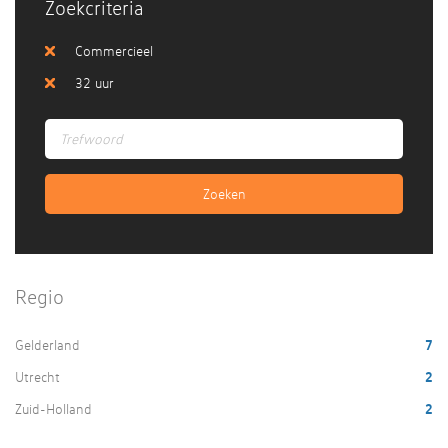
Zoekcriteria
Commercieel
32 uur
Regio
Gelderland
7
Utrecht
2
Zuid-Holland
2