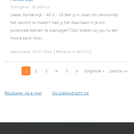
Werkgever:
Broekhuis
Lease, Harderwijk - 40 3 - 10 Ben jij in staat om persoonlijk
het verschil te maken? Heb jij het daarnaast in je om
potentiële klanten te overtuigen? Dan bieden wij jou nu een
mooie kans! Voor...
Gepubliceerd:
20-07-2026
Referentie nr:
#63723
1
2
3
4
5
6
Volgende >
Laatste >>
Resultaten via e-mail
Sla zoekopdracht op