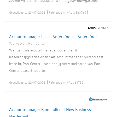
zoeken wij een enthousiaste fulltime gastvrouw/gastheer.
Gepubliceerd:
23-07-2026
Referentie nr:
#AUWE63769
Accountmanager Lease Amersfoort - Amersfoort
Werkgever:
Pon Center
Wat ga ik als accountmanager buitendienst
lease&nbsp;precies doen? Als accountmanager buitendienst
lease bij Pon Center Lease ben jij het visitekaartje van Pon
Center Lease.&nbsp;Je...
Gepubliceerd:
22-07-2026
Referentie nr:
#AUV63730
Accountmanager Binnendienst New Business -
Harderwijk