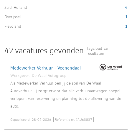
Zuid-Holland
4
Overijssel
1
Flevoland
1
42 vacatures gevonden
Tagcloud van
resultaten
Medewerker Verhuur - Veenendaal
Werkgever:
De Waal Autogroep
Als Medewerker Verhuur ben jij de spil van De Waal
Autoverhuur. Jij zorgt ervoor dat alle verhuuraanvragen soepel
verlopen: van reservering en planning tot de aflevering van de
auto.
Gepubliceerd:
28-07-2026
Referentie nr:
#AU63837