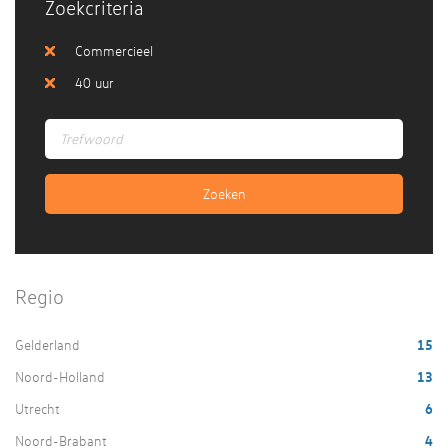
Zoekcriteria
Commercieel
40 uur
Regio
Gelderland
15
Noord-Holland
13
Utrecht
6
Noord-Brabant
4