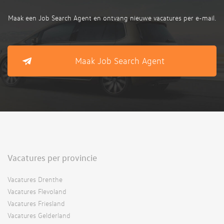
Maak een Job Search Agent en ontvang nieuwe vacatures per e-mail.
Maak Job Search Agent
Vacatures per provincie
Vacatures Drenthe
Vacatures Flevoland
Vacatures Friesland
Vacatures Gelderland