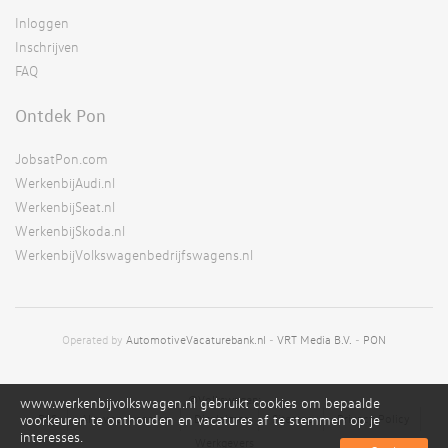
Inloggen
Inschrijven
FAQ
Ontdek Pon
JobsatPon.com
WerkenbijAudi.nl
WerkenbijSeat.nl
WerkenbijSkoda.nl
WerkenbijVolkswagenbedrijfswagens.nl
Operated by
AutomotiveVacaturebank.nl
-
VRT Media B.V.
-
PON
©Volkswagen;
www.werkenbijvolkswagen.nl gebruikt cookies om bepaalde
RSS
Alg. voorwaarden
Disclaimer
Sitemap
Privacy Policy
voorkeuren te onthouden en vacatures af te stemmen op je
interesses.
Werkgevers