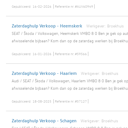
Gepubliceerd:
16-02-2026
Referentie nr:
#AUV60949
Zaterdaghulp Verkoop - Heemskerk
Werkgever:
Broekhuis
SEAT / Škoda / Volkswagen, Heemskerk VMBO 8 0 Ben je gek op auto
afwisselende bijbaan? Kom dan op de zaterdag werken bij Broekhui
Gepubliceerd:
16-01-2026
Referentie nr:
#59566
Zaterdaghulp Verkoop - Haarlem
Werkgever:
Broekhuis
Audi / SEAT / Škoda / Volkswagen, Haarlem VMBO 8 0 Ben je gek op 
afwisselende bijbaan? Kom dan op de zaterdag werken bij Broekhui
Gepubliceerd:
18-08-2025
Referentie nr:
#57127
Zaterdaghulp Verkoop - Schagen
Werkgever:
Broekhuis