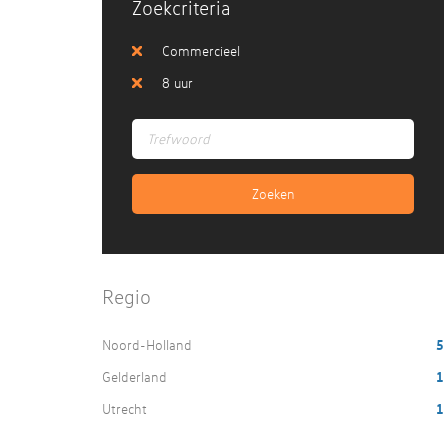
Zoekcriteria
Commercieel
8 uur
Regio
Noord-Holland
5
Gelderland
1
Utrecht
1