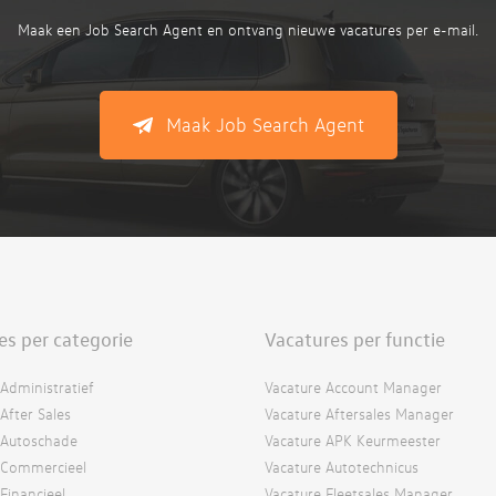
Maak een Job Search Agent en ontvang nieuwe vacatures per e-mail.
Maak Job Search Agent
es per categorie
Vacatures per functie
Administratief
Vacature Account Manager
After Sales
Vacature Aftersales Manager
 Autoschade
Vacature APK Keurmeester
 Commercieel
Vacature Autotechnicus
Financieel
Vacature Fleetsales Manager