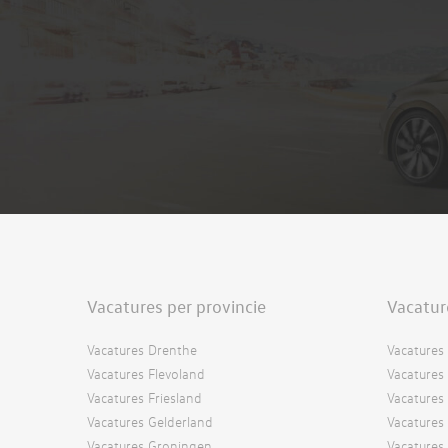
Vacatures per provincie
Vacatur
Vacatures Drenthe
Vacatures 
Vacatures Flevoland
Vacatures 
Vacatures Friesland
Vacatures
Vacatures Gelderland
Vacatures
Vacatures Groningen
Vacatures 