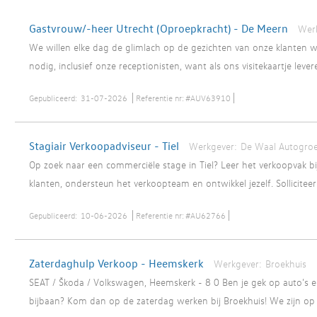
Gastvrouw/-heer Utrecht (Oproepkracht) - De Meern
Wer
We willen elke dag de glimlach op de gezichten van onze klanten 
nodig, inclusief onze receptionisten, want als ons visitekaartje levere
Gepubliceerd:
31-07-2026
Referentie nr:
#AUV63910
Stagiair Verkoopadviseur - Tiel
Werkgever:
De Waal Autogro
Op zoek naar een commerciële stage in Tiel? Leer het verkoopvak b
klanten, ondersteun het verkoopteam en ontwikkel jezelf. Solliciteer 
Gepubliceerd:
10-06-2026
Referentie nr:
#AU62766
Zaterdaghulp Verkoop - Heemskerk
Werkgever:
Broekhuis
SEAT / Škoda / Volkswagen, Heemskerk - 8 0 Ben je gek op auto’s e
bijbaan? Kom dan op de zaterdag werken bij Broekhuis! We zijn op