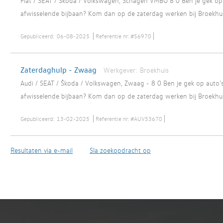
Fiat / SEAT / Škoda / Volkswagen, Schagen VMBO 8 0 Ben je gek op 
afwisselende bijbaan? Kom dan op de zaterdag werken bij Broekhui
Gepubliceerd:
06-08-2025
Referentie nr:
#56970
Zaterdaghulp - Zwaag
Werkgever:
Broekhuis
Audi / SEAT / Škoda / Volkswagen, Zwaag - 8 0 Ben je gek op auto’s
afwisselende bijbaan? Kom dan op de zaterdag werken bij Broekhuis
Gepubliceerd:
13-02-2025
Referentie nr:
#AUV53670
Resultaten via e-mail
Sla zoekopdracht op