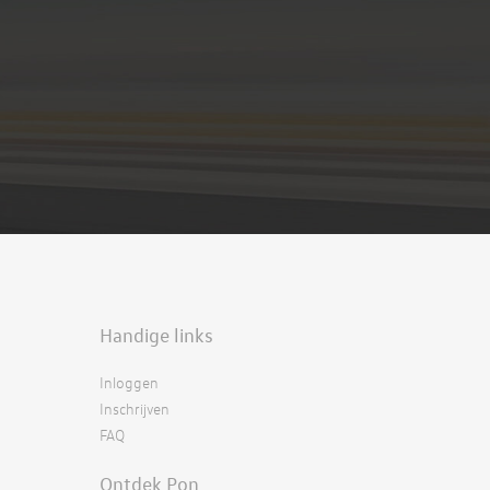
Handige links
Inloggen
Inschrijven
FAQ
Ontdek Pon