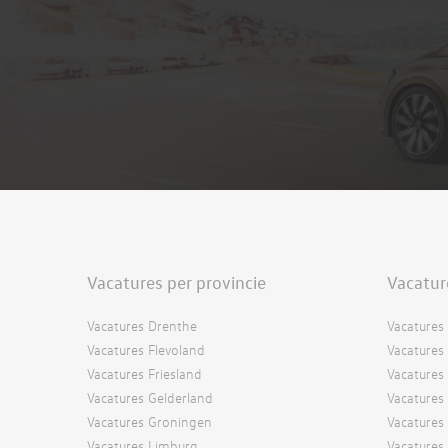
Vacatures per provincie
Vacatur
Vacatures Drenthe
Vacatures 
Vacatures Flevoland
Vacatures 
Vacatures Friesland
Vacatures
Vacatures Gelderland
Vacatures
Vacatures Groningen
Vacatures 
Vacatures Limburg
Vacatures