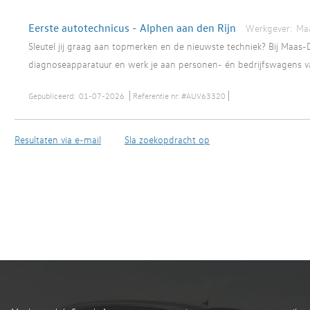
Eerste autotechnicus - Alphen aan den Rijn
Werkgever:
Ma
Sleutel jij graag aan topmerken en de nieuwste techniek? Bij Ma
diagnoseapparatuur en werk je aan personen- én bedrijfswagens van
Gepubliceerd:
01-07-2026
Referentie nr:
#AUV63320
Resultaten via e-mail
Sla zoekopdracht op