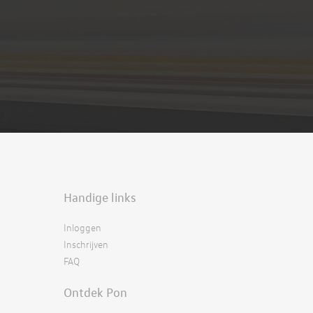
Handige links
Inloggen
Inschrijven
FAQ
Ontdek Pon