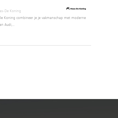
as-De Koning
as-De Koning combineer je je vakmanschap met moderne
 Audi,...