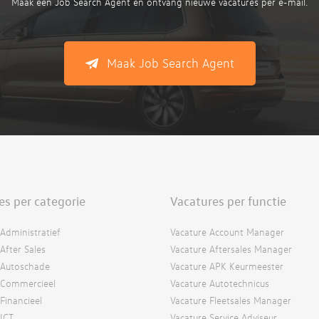
Maak een Job Search Agent en ontvang nieuwe vacatures per e-mail.
Maak Job Search Agent
es per categorie
Vacatures per functie
Administratief
Vacature Account Manager
After Sales
Vacature Aftersales Manager
 Autoschade
Vacature APK Keurmeester
 Commercieel
Vacature Autotechnicus
Financieel
Vacature Fleetsales Manager
 ICT
Vacature Service Adviseur