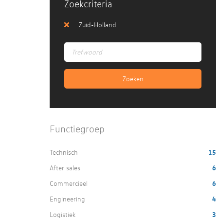
Zoekcriteria
Zuid-Holland
Functiegroep
Technisch
15
After sales
6
Commercieel
6
Engineering
4
Logistiek
3