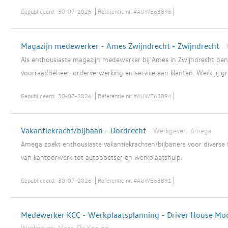
Gepubliceerd:
30-07-2026
Referentie nr:
#AUWE63896
Magazijn medewerker - Ames Zwijndrecht - Zwijndrecht
Als enthousiaste magazijn medewerker bij Ames in Zwijndrecht ben 
voorraadbeheer, orderverwerking en service aan klanten. Werk jij gr
Gepubliceerd:
30-07-2026
Referentie nr:
#AUWE63894
Vakantiekracht/bijbaan - Dordrecht
Werkgever:
Amega
Amega zoekt enthousiaste vakantiekrachten/bijbaners voor diverse
van kantoorwerk tot autopoetser en werkplaatshulp.
Gepubliceerd:
30-07-2026
Referentie nr:
#AUWE63891
Medewerker KCC - Werkplaatsplanning - Driver House Mo
Werkgever:
Maas-De Koning