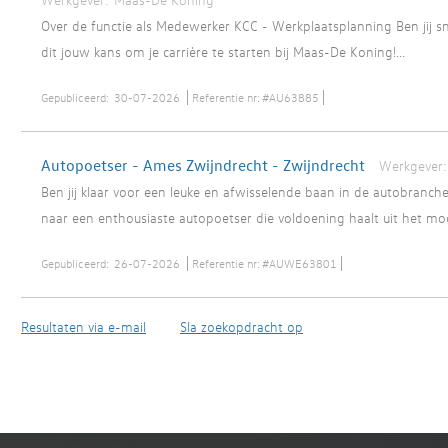
Over de functie als Medewerker KCC - Werkplaatsplanning Ben jij sne
dit jouw kans om je carrière te starten bij Maas-De Koning!...
Gepubliceerd:
30-07-2026
Referentie nr:
#AU63885
Autopoetser - Ames Zwijndrecht - Zwijndrecht
Werkgever:
Ben jij klaar voor een leuke en afwisselende baan in de autobranch
naar een enthousiaste autopoetser die voldoening haalt uit het mo
Gepubliceerd:
26-07-2026
Referentie nr:
#AUWE63801
Resultaten via e-mail
Sla zoekopdracht op