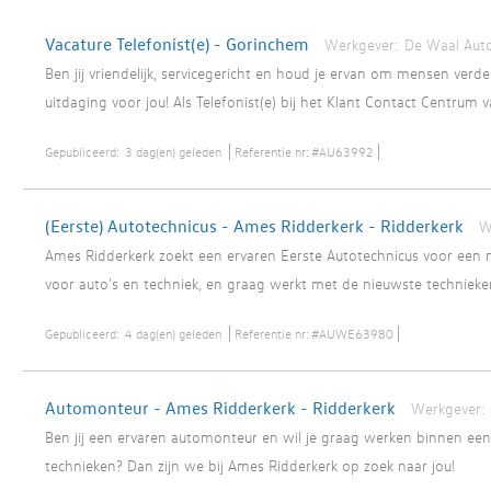
Vacature Telefonist(e) - Gorinchem
Werkgever:
De Waal Aut
Ben jij vriendelijk, servicegericht en houd je ervan om mensen ver
uitdaging voor jou! Als Telefonist(e) bij het Klant Contact Centrum v
Gepubliceerd:
3 dag(en) geleden
Referentie nr:
#AU63992
(Eerste) Autotechnicus - Ames Ridderkerk - Ridderkerk
W
Ames Ridderkerk zoekt een ervaren Eerste Autotechnicus voor een m
voor auto's en techniek, en graag werkt met de nieuwste technieken
Gepubliceerd:
4 dag(en) geleden
Referentie nr:
#AUWE63980
Automonteur - Ames Ridderkerk - Ridderkerk
Werkgever:
Ben jij een ervaren automonteur en wil je graag werken binnen 
technieken? Dan zijn we bij Ames Ridderkerk op zoek naar jou!