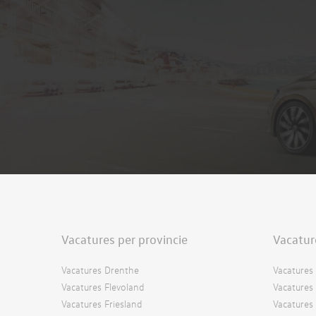
Vacatures per provincie
Vacatur
Vacatures Drenthe
Vacatures 
Vacatures Flevoland
Vacatures 
Vacatures Friesland
Vacatures