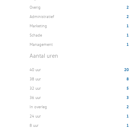
Overig
2
Administratief
2
Marketing
1
Schade
1
Management
1
Aantal uren
40 uur
20
38 uur
8
32 uur
5
36 uur
3
In overleg
2
24 uur
1
8 uur
1