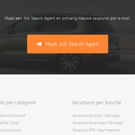
Maak een Job Search Agent en ontvang nieuwe vacatures per e-mail.
Maak Job Search Agent
es per categorie
Vacatures per functie
Administratief
Vacature Account Manager
After Sales
Vacature Aftersales Manager
 Autoschade
Vacature APK Keurmeester