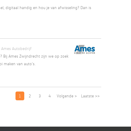
l, digitaal handig en hou je van afwisseling? Dan is
Ames Autobedrijf
e? Bij Ames Zwijndrecht zijn we op zoek
oi maken van auto's.
1
2
3
4
Volgende >
Laatste >>