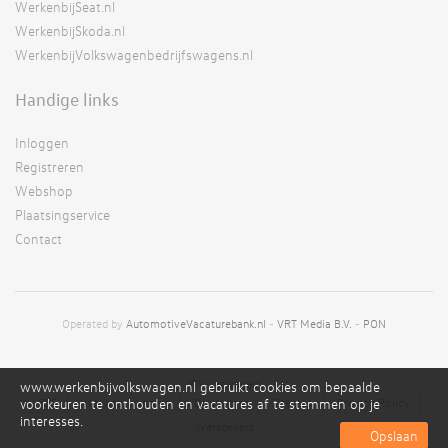
WerkenbijSeat.nl
WerkenbijSkoda.nl
WerkenbijVolkswagenbedrijfswagens.nl
Handige links
Inloggen
Registreren
Webshop
Plaatsingservice
Contact
Operated by
AutomotiveVacaturebank.nl
-
VRT Media B.V.
-
PON
©Volkswagen;
www.werkenbijvolkswagen.nl gebruikt cookies om bepaalde
voorkeuren te onthouden en vacatures af te stemmen op je
RSS
Alg. voorwaarden
Disclaimer
Sitemap
Privacy Policy
interesses.
Werkgevers