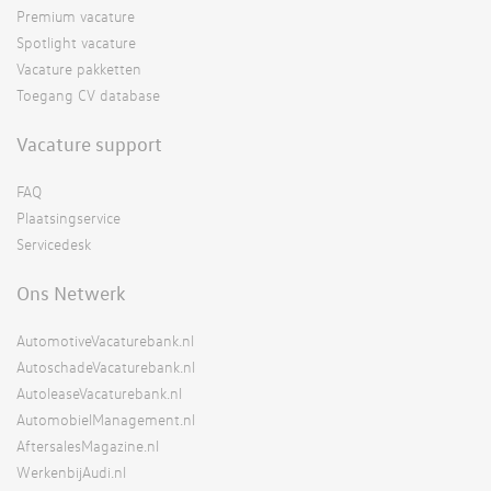
Premium vacature
Spotlight vacature
Vacature pakketten
Toegang CV database
Vacature support
FAQ
Plaatsingservice
Servicedesk
Ons Netwerk
AutomotiveVacaturebank.nl
AutoschadeVacaturebank.nl
AutoleaseVacaturebank.nl
AutomobielManagement.nl
AftersalesMagazine.nl
WerkenbijAudi.nl