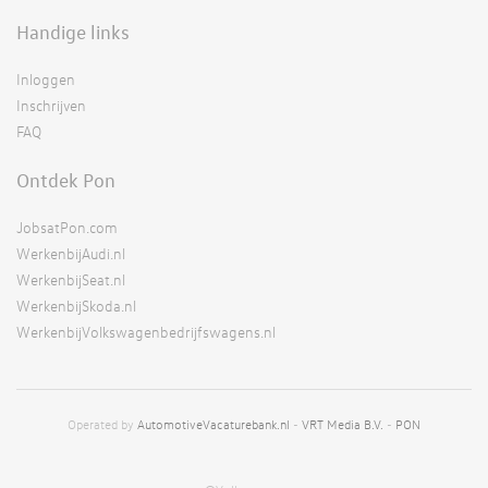
Handige links
Inloggen
Inschrijven
FAQ
Ontdek Pon
JobsatPon.com
WerkenbijAudi.nl
WerkenbijSeat.nl
WerkenbijSkoda.nl
WerkenbijVolkswagenbedrijfswagens.nl
Operated by
AutomotiveVacaturebank.nl
-
VRT Media B.V.
-
PON