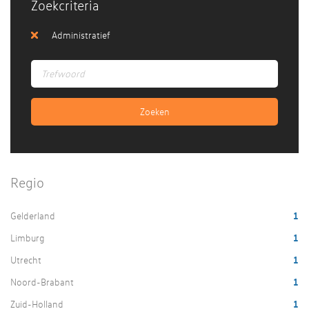
Zoekcriteria
Administratief
Regio
Gelderland
1
Limburg
1
Utrecht
1
Noord-Brabant
1
Zuid-Holland
1