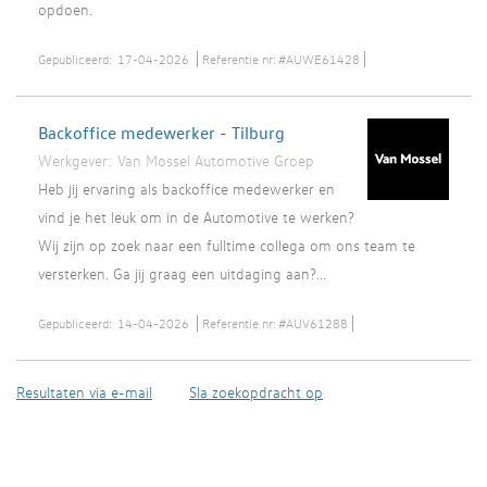
opdoen.
Gepubliceerd:
17-04-2026
Referentie nr:
#AUWE61428
Backoffice medewerker - Tilburg
Werkgever:
Van Mossel Automotive Groep
Heb jij ervaring als backoffice medewerker en
vind je het leuk om in de Automotive te werken?
Wij zijn op zoek naar een fulltime collega om ons team te
versterken. Ga jij graag een uitdaging aan?...
Gepubliceerd:
14-04-2026
Referentie nr:
#AUV61288
Resultaten via e-mail
Sla zoekopdracht op