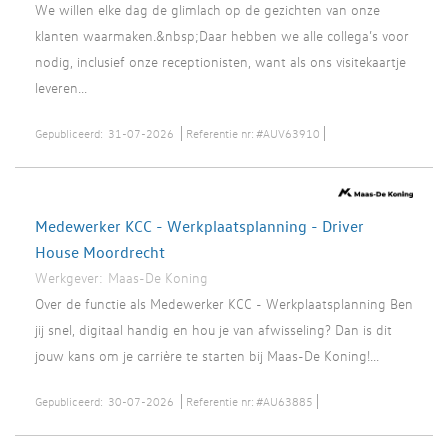
We willen elke dag de glimlach op de gezichten van onze
klanten waarmaken.&nbsp;Daar hebben we alle collega’s voor
nodig, inclusief onze receptionisten, want als ons visitekaartje
leveren...
Gepubliceerd:
31-07-2026
Referentie nr:
#AUV63910
Medewerker KCC - Werkplaatsplanning - Driver
House Moordrecht
Werkgever:
Maas-De Koning
Over de functie als Medewerker KCC - Werkplaatsplanning Ben
jij snel, digitaal handig en hou je van afwisseling? Dan is dit
jouw kans om je carrière te starten bij Maas-De Koning!...
Gepubliceerd:
30-07-2026
Referentie nr:
#AU63885