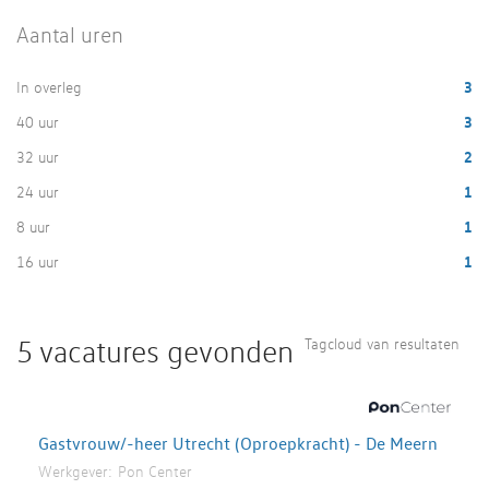
Aantal uren
In overleg
3
40 uur
3
32 uur
2
24 uur
1
8 uur
1
16 uur
1
5 vacatures gevonden
Tagcloud van resultaten
Gastvrouw/-heer Utrecht (Oproepkracht) - De Meern
Werkgever:
Pon Center