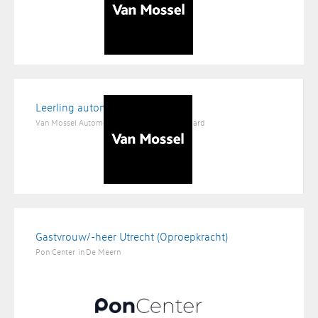
Leerling automonteur
Van Mossel Automotive Groep
in
Valkenswaard
Gastvrouw/-heer Utrecht (Oproepkracht)
Pon Center
in
De Meern