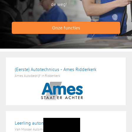
de weg!
Onze functies
(Eerste) Autotechnicus - Ames Ridderkerk
Ames Autobedrijf
in
Ridderkerk
Leerling automonteur
Van Mossel Automotive Groep
in
Hapert