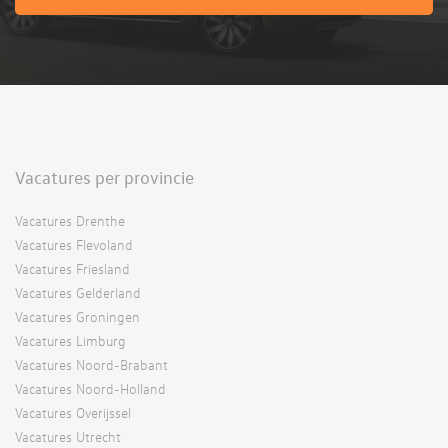
Vacatures per provincie
Vacatures Drenthe
Vacatures Flevoland
Vacatures Friesland
Vacatures Gelderland
Vacatures Groningen
Vacatures Limburg
Vacatures Noord-Brabant
Vacatures Noord-Holland
Vacatures Overijssel
Vacatures Utrecht