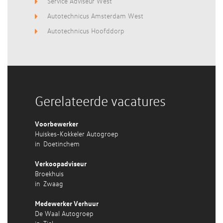
Service Adviseur West
Autotechnicus Amsterdam West
Autotechnicus Hoofddorp
Gerelateerde vacatures
Voorbewerker
Huiskes-Kokkeler Autogroep
in
Doetinchem
Verkoopadviseur
Broekhuis
in
Zwaag
Medewerker Verhuur
De Waal Autogroep