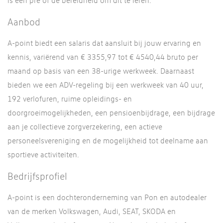
is een pré of de bereidheid om dit te leren.
Aanbod
A-point biedt een salaris dat aansluit bij jouw ervaring en
kennis, variërend van € 3355,97 tot € 4540,44 bruto per
maand op basis van een 38-urige werkweek. Daarnaast
bieden we een ADV-regeling bij een werkweek van 40 uur,
192 verlofuren, ruime opleidings- en
doorgroeimogelijkheden, een pensioenbijdrage, een bijdrage
aan je collectieve zorgverzekering, een actieve
personeelsvereniging en de mogelijkheid tot deelname aan
sportieve activiteiten.
Bedrijfsprofiel
A-point is een dochteronderneming van Pon en autodealer
van de merken Volkswagen, Audi, SEAT, SKODA en