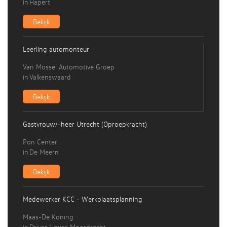
in
Hapert
Bekijk
Leerling automonteur
Van Mossel Automotive Groep
in
Valkenswaard
Bekijk
Gastvrouw/-heer Utrecht (Oproepkracht)
Pon Center
in
De Meern
Bekijk
Medewerker KCC - Werkplaatsplanning
Maas-De Koning
in
Driver House Moordrecht