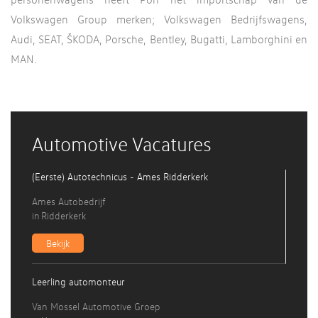
Volkswagen Group merken; Volkswagen Bedrijfswagens,
Audi, SEAT, ŠKODA, Porsche, Bentley, Bugatti, Lamborghini en
MAN.
Automotive Vacatures
(Eerste) Autotechnicus - Ames Ridderkerk
Ames Autobedrijf
in
Ridderkerk
Bekijk
Leerling automonteur
Van Mossel Automotive Groep