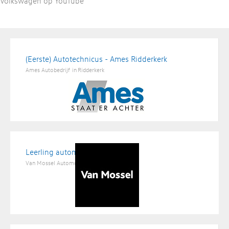
Volkswagen op YouTube
(Eerste) Autotechnicus - Ames Ridderkerk
Ames Autobedrijf
in
Ridderkerk
Leerling automonteur
Van Mossel Automotive Groep
in
Hapert