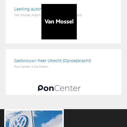
Leerling automonteur
Van Mossel Automotive Groep
in
Valkenswaard
Gastvrouw/-heer Utrecht (Oproepkracht)
Pon Center
in
De Meern