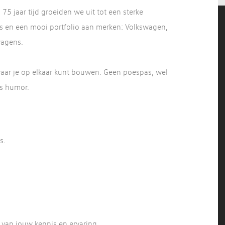
75 jaar tijd groeiden we uit tot een sterke
’s en een mooi portfolio aan merken: Volkswagen,
wagens.
 waar je op elkaar kunt bouwen. Geen poespas, wel
s humor.
s.
k van jouw kennis en ervaring.