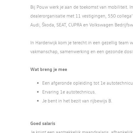
Bij Pouw werk je aan de toekomst van mobiliteit. In 
dealerorganisatie met 11 vestigingen, 550 collega
Audi, Škoda, SEAT, CUPRA en Volkswagen Bedrijfs
In Harderwijk kom je terecht in een gezellig team
vakmanschap, samenwerking en een gezonde dosi
Wat breng je mee
Een afgeronde opleiding tot 1e autotechnicu
Ervaring 1e autotechnicus.
Je bent in het bezit van rijbewijs B.
Goed salaris
Je krijgt een aantrekkelijk maandsalaris, afhankelij