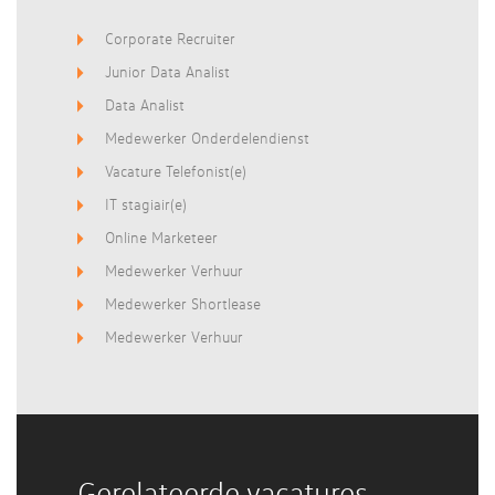
Corporate Recruiter
Junior Data Analist
Data Analist
Medewerker Onderdelendienst
Vacature Telefonist(e)
IT stagiair(e)
Online Marketeer
Medewerker Verhuur
Medewerker Shortlease
Medewerker Verhuur
Gerelateerde vacatures