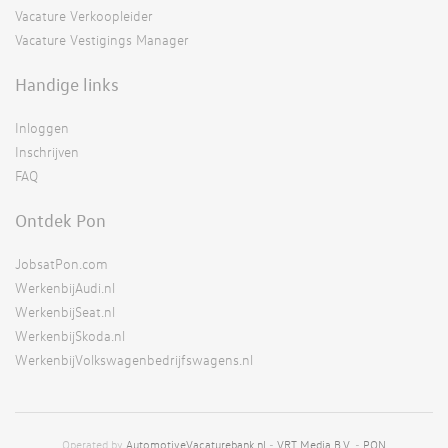
Vacature Verkoopleider
Vacature Vestigings Manager
Handige links
Inloggen
Inschrijven
FAQ
Ontdek Pon
JobsatPon.com
WerkenbijAudi.nl
WerkenbijSeat.nl
WerkenbijSkoda.nl
WerkenbijVolkswagenbedrijfswagens.nl
Operated by
AutomotiveVacaturebank.nl
-
VRT Media B.V.
-
PON