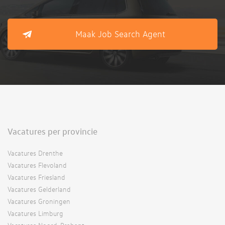
Maak Job Search Agent
Vacatures per provincie
Vacatures Drenthe
Vacatures Flevoland
Vacatures Friesland
Vacatures Gelderland
Vacatures Groningen
Vacatures Limburg