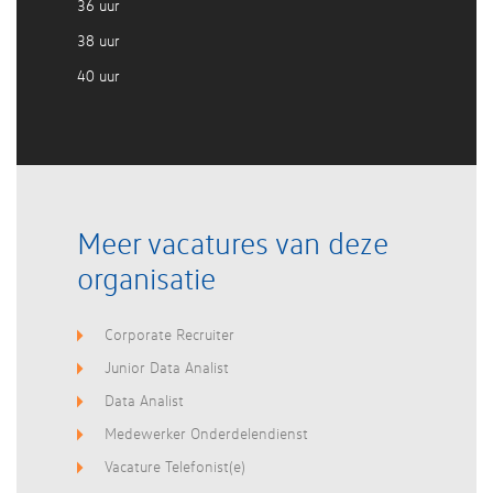
36 uur
38 uur
40 uur
Meer vacatures van deze
organisatie
Corporate Recruiter
Junior Data Analist
Data Analist
Medewerker Onderdelendienst
Vacature Telefonist(e)