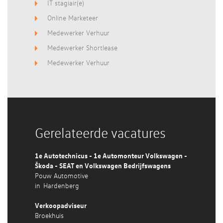
IT stagiair(e)
Online Marketeer
Medewerker Verhuur
Medewerker Shortlease
Medewerker Verhuur
Gerelateerde vacatures
1e Autotechnicus - 1e Automonteur Volkswagen -
Škoda - SEAT en Volkswagen Bedrijfswagens
Pouw Automotive
in
Hardenberg
Verkoopadviseur
Broekhuis