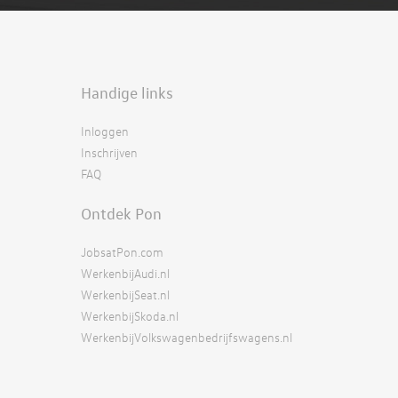
Handige links
Inloggen
Inschrijven
FAQ
Ontdek Pon
JobsatPon.com
WerkenbijAudi.nl
WerkenbijSeat.nl
WerkenbijSkoda.nl
WerkenbijVolkswagenbedrijfswagens.nl