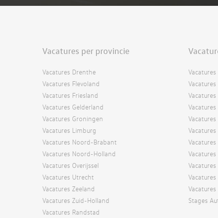
Vacatures per provincie
Vacatur
Vacatures Drenthe
Vacatures 
Vacatures Flevoland
Vacatures 
Vacatures Friesland
Vacatures
Vacatures Gelderland
Vacatures
Vacatures Groningen
Vacatures 
Vacatures Limburg
Vacatures
Vacatures Noord-Brabant
Vacatures
Vacatures Noord-Holland
Vacatures 
Vacatures Overijssel
Vacature
Vacatures Utrecht
Vacatures
Vacatures Zeeland
Vacatures
Vacatures Zuid-Holland
Stages Au
Vacatures Randstad