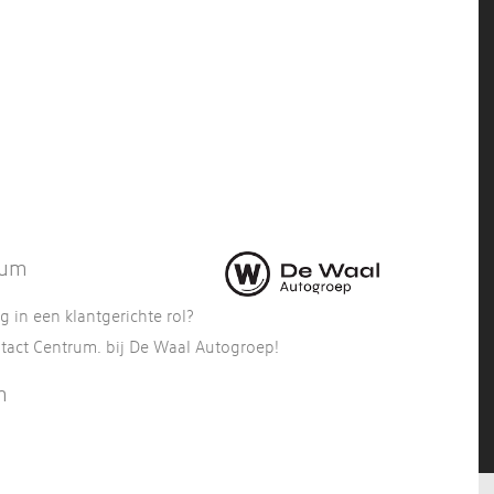
rum
 in een klantgerichte rol?
tact Centrum. bij De Waal Autogroep!
m