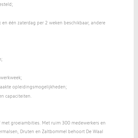
esteld;
 en één zaterdag per 2 weken beschikbaar, andere
m;
 werkweek;
aakte opleidingsmogelijkheden;
en capaciteiten.
f met groeiambities. Met ruim 300 medewerkers en
dermalsen, Druten en Zaltbommel behoort De Waal