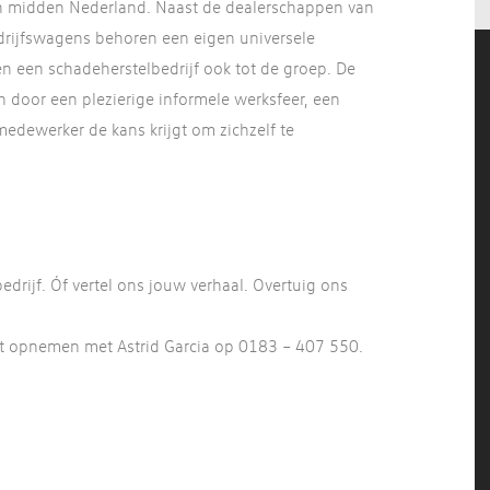
in midden Nederland. Naast de dealerschappen van
rijfswagens behoren een eigen universele
n een schadeherstelbedrijf ook tot de groep. De
 door een plezierige informele werksfeer, een
medewerker de kans krijgt om zichzelf te
edrijf. Óf vertel ons jouw verhaal. Overtuig ons
act opnemen met Astrid Garcia op 0183 – 407 550.