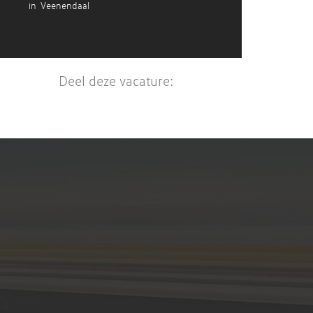
in
Veenendaal
Deel deze vacature: