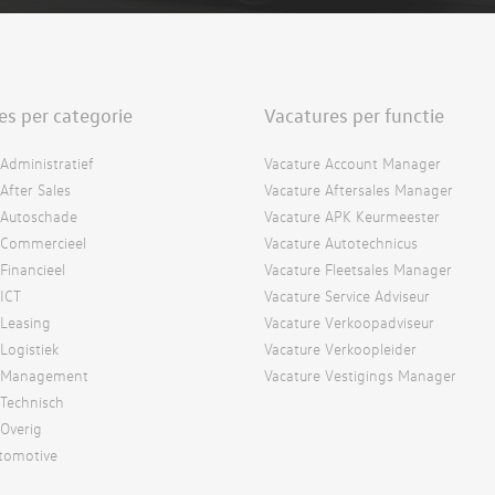
es per categorie
Vacatures per functie
Administratief
Vacature Account Manager
After Sales
Vacature Aftersales Manager
 Autoschade
Vacature APK Keurmeester
 Commercieel
Vacature Autotechnicus
Financieel
Vacature Fleetsales Manager
 ICT
Vacature Service Adviseur
 Leasing
Vacature Verkoopadviseur
Logistiek
Vacature Verkoopleider
s Management
Vacature Vestigings Manager
 Technisch
 Overig
tomotive