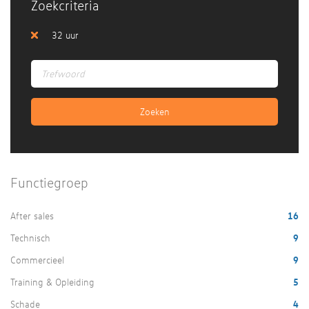
Zoekcriteria
32 uur
Functiegroep
After sales
16
Technisch
9
Commercieel
9
Training & Opleiding
5
Schade
4