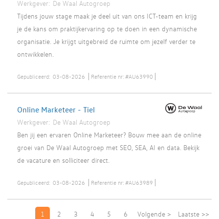
Werkgever:
De Waal Autogroep
Tijdens jouw stage maak je deel uit van ons ICT-team en krijg
je de kans om praktijkervaring op te doen in een dynamische
organisatie. Je krijgt uitgebreid de ruimte om jezelf verder te
ontwikkelen.
Gepubliceerd:
03-08-2026
Referentie nr:
#AU63990
Online Marketeer - Tiel
Werkgever:
De Waal Autogroep
Ben jij een ervaren Online Marketeer? Bouw mee aan de online
groei van De Waal Autogroep met SEO, SEA, AI en data. Bekijk
de vacature en solliciteer direct.
Gepubliceerd:
03-08-2026
Referentie nr:
#AU63989
1
2
3
4
5
6
Volgende >
Laatste >>